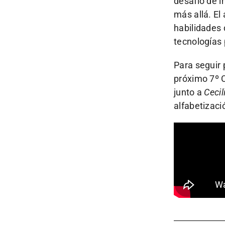
desafío de i
más allá. El
habilidades 
tecnologías
Para seguir 
próximo 7º 
junto a
Ceci
alfabetizació