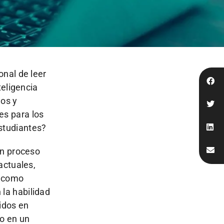
onal de leer
teligencia
mos y
es para los
studiantes?
un proceso
actuales,
r como
la habilidad
nidos en
do en un