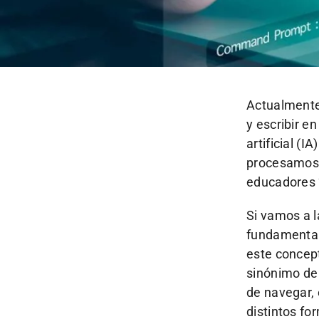
Actualmente 
y escribir e
artificial (
procesamos l
educadores 
Si vamos a l
fundamental 
este concept
sinónimo de 
de navegar, 
distintos for