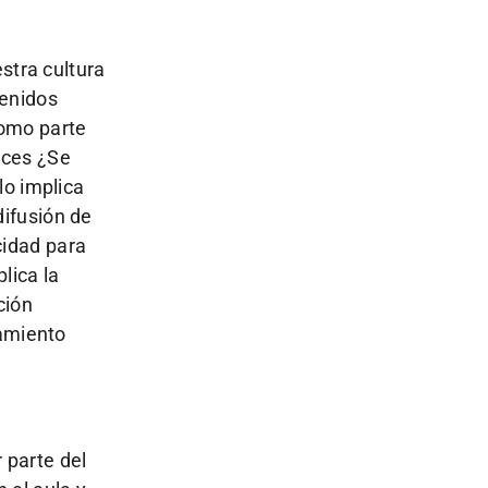
estra cultura
tenidos
como parte
nces ¿Se
lo implica
difusión de
cidad para
lica la
ción
samiento
 parte del