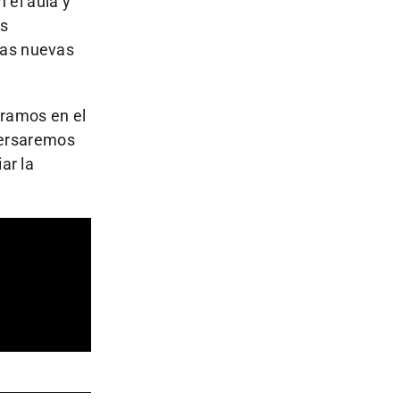
 el aula y
as
 las nuevas
eramos en el
versaremos
ar la