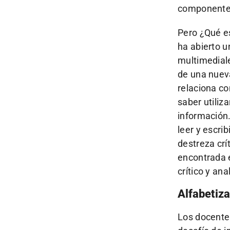
componente 
Pero ¿Qué es
ha abierto u
multimediale
de una nueva
relaciona co
saber utiliz
información
leer y escri
destreza crí
encontrada e
crítico y an
Alfabetiza
Los docentes